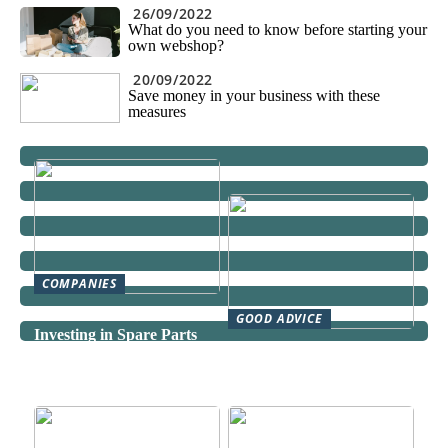
26/09/2022
What do you need to know before starting your
own webshop?
20/09/2022
Save money in your business with these
measures
COMPANIES
The Financial Benefits of
GOOD ADVICE
Investing in Spare Parts
Can a Domestic Staff
Agency Actually Save You
Time and Money?