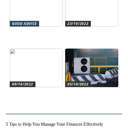
GOOD ADVICE
23/10/2022
Forståelse af duct systems:
Get an overview and
En essentiel komponent i
control with an authorized
moderne byggeri
accountant
09/10/2022
05/10/2022
Create the best conditions
Heat pumps for
for the companys
commercial and residential
development
use
5 Tips to Help You Manage Your Finances Effectively